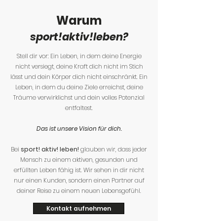
Warum
sport!
aktiv!
leben?
Stell dir vor: Ein Leben, in dem deine Energie
nicht versiegt, deine Kraft dich nicht im Stich
lässt und dein Körper dich nicht einschränkt. Ein
Leben, in dem du deine Ziele erreichst, deine
Träume verwirklichst und dein volles Potenzial
entfaltest.
Das ist unsere Vision für dich.
Bei
sport! aktiv! leben!
glauben wir, dass jeder
Mensch zu einem aktiven, gesunden und
erfüllten Leben fähig ist. Wir sehen in dir nicht
nur einen Kunden, sondern einen Partner auf
deiner Reise zu einem neuen Lebensgefühl.
Kontakt aufnehmen