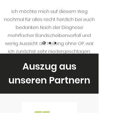
Ich möchte mich auf diesem Weg
nochmal für alles recht herzlich bei euch
bedanken. Nach der Diagnose
mehrfacher Bandscheibenvorfall und
wenig Aussicht auf Heilung ohne OP, war
ich zunächst sehr niedergeschlagen,
körperlich und mental. Durch Zufall und
Auszug aus
Bekanntschaft stieß ich auf euch. Ohne
große Erwartungen kam ich zum ersten
unseren Partnern
Termin. Von da an veränderte sich alles,
mit eurer positiven direkten und
aufgeschlossen Art schöpfte auch ich
wieder Hoffnung. Nach jeder Behandlung
ging es Berg auf , meine Ausfall
Erscheinungen am Bein verschwanden,
die Schmerzen wurden immer weniger